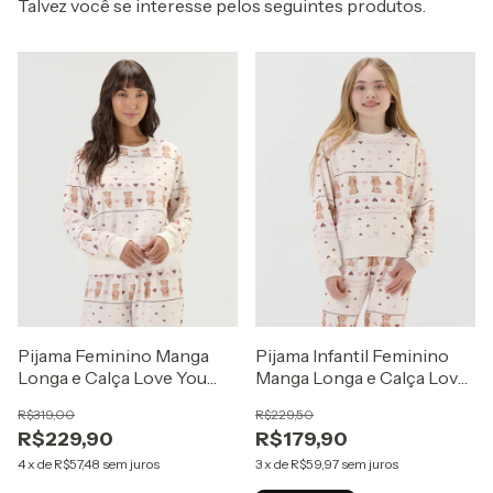
Talvez você se interesse pelos seguintes produtos.
Pijama Infantil Feminino
Pijama Feminino Manga
Manga Longa e Calça Love
Longa e Calça Love You
You Berry Much Off White
Berry Much Off White
R$229,50
R$319,00
R$179,90
R$229,90
3
x
de
R$59,97
sem juros
4
x
de
R$57,48
sem juros