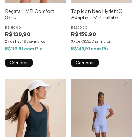
Regata LIVE! Comfort
Top Icon Neo Hydefit®
Sync
Adaptiv LIVE! Lullaby
R$189,90
R$259,90
R$129,90
R$159,90
2
x
de
R$64,95
sem juros
3
x
de
R$53,30
sem juros
R$116,91
com
Pix
R$143,91
com
Pix
Comprar
Comprar
1
/
4
1
/
4