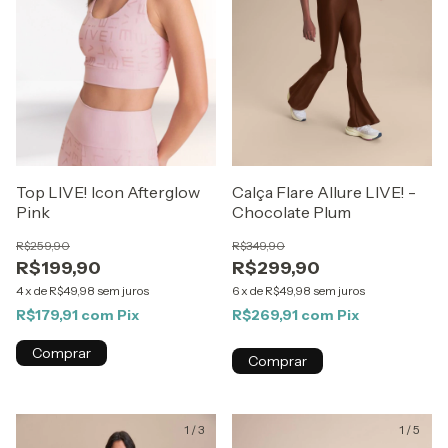
Top LIVE! Icon Afterglow
Calça Flare Allure LIVE! -
Pink
Chocolate Plum
R$259,90
R$349,90
R$199,90
R$299,90
4
x
de
R$49,98
sem juros
6
x
de
R$49,98
sem juros
R$179,91
com
Pix
R$269,91
com
Pix
Comprar
Comprar
1
/
3
1
/
5