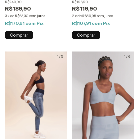
R$249,90
R$196,90
R$189,90
R$119,90
3
x
de
R$63,30
sem juros
2
x
de
R$59,95
sem juros
R$170,91
com
Pix
R$107,91
com
Pix
Comprar
Comprar
1
/
5
1
/
6