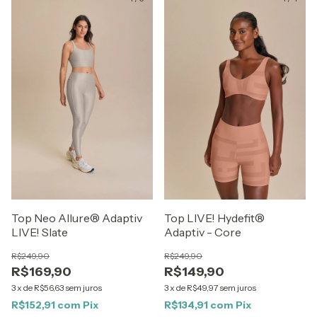
Top Neo Allure® Adaptiv
Top LIVE! Hydefit®
LIVE! Slate
Adaptiv - Core
R$249,90
R$249,90
R$169,90
R$149,90
3
x
de
R$56,63
sem juros
3
x
de
R$49,97
sem juros
R$152,91
com
Pix
R$134,91
com
Pix