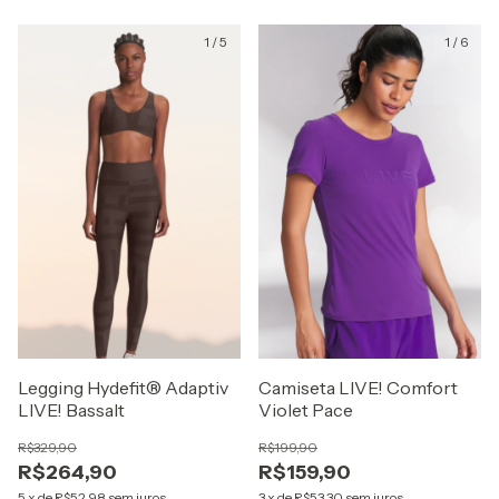
1
/
5
1
/
6
Legging Hydefit® Adaptiv
Camiseta LIVE! Comfort
LIVE! Bassalt
Violet Pace
R$329,90
R$199,90
R$264,90
R$159,90
5
x
de
R$52,98
sem juros
3
x
de
R$53,30
sem juros