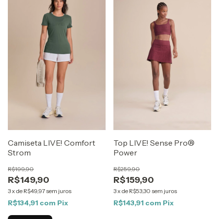
Camiseta LIVE! Comfort
Top LIVE! Sense Pro®
Strom
Power
R$199,90
R$259,90
R$149,90
R$159,90
3
x
de
R$49,97
sem juros
3
x
de
R$53,30
sem juros
R$134,91
com
Pix
R$143,91
com
Pix