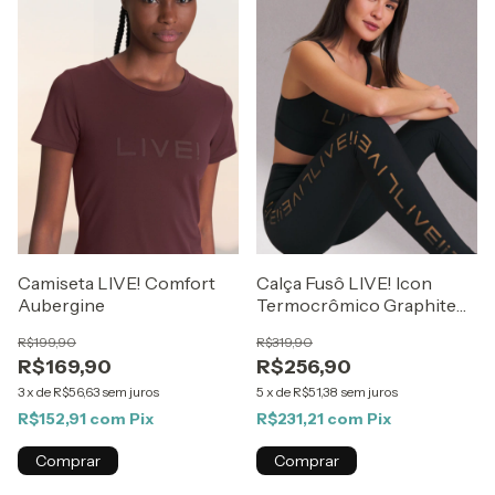
Camiseta LIVE! Comfort
Calça Fusô LIVE! Icon
Aubergine
Termocrômico Graphite
Flow
R$199,90
R$319,90
R$169,90
R$256,90
3
x
de
R$56,63
sem juros
5
x
de
R$51,38
sem juros
R$152,91
com
Pix
R$231,21
com
Pix
Comprar
Comprar