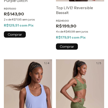
Purple Glitch
Top LIVE! Reversible
R$179,90
Bassalt
R$143,90
2
x
de
R$71,95
sem juros
R$249,90
R$129,51
com
Pix
R$199,90
4
x
de
R$49,98
sem juros
Comprar
R$179,91
com
Pix
Comprar
1
/
4
1
/
5