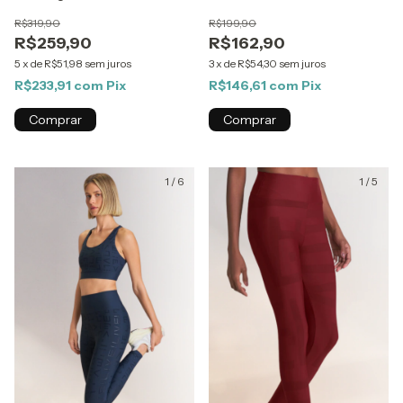
R$319,90
R$199,90
R$259,90
R$162,90
5
x
de
R$51,98
sem juros
3
x
de
R$54,30
sem juros
R$233,91
com
Pix
R$146,61
com
Pix
Comprar
Comprar
1
/
6
1
/
5