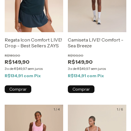
Regata Icon Comfort LIVE!
Camiseta LIVE! Comfort -
Drop - Best Sellers ZAYS
Sea Breeze
R$189,90
R$199,90
R$149,90
R$149,90
3
x
de
R$49,97
sem juros
3
x
de
R$49,97
sem juros
R$134,91
com
Pix
R$134,91
com
Pix
Comprar
Comprar
1
/
4
1
/
6