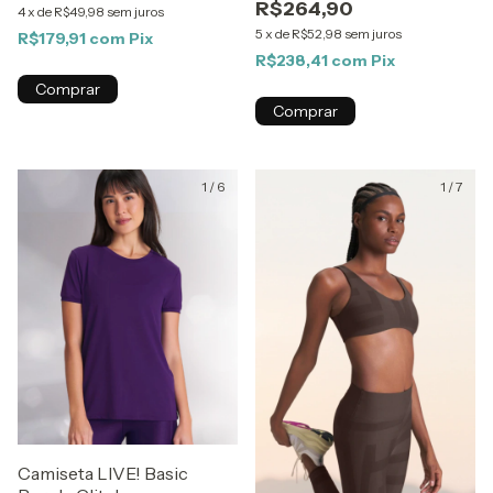
R$264,90
4
x
de
R$49,98
sem juros
5
x
de
R$52,98
sem juros
R$179,91
com
Pix
R$238,41
com
Pix
Comprar
Comprar
1
/
6
1
/
7
Camiseta LIVE! Basic