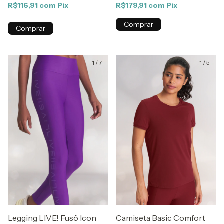
R$116,91
com
Pix
R$179,91
com
Pix
Comprar
Comprar
1
/
7
1
/
5
Legging LIVE! Fusô Icon
Camiseta Basic Comfort