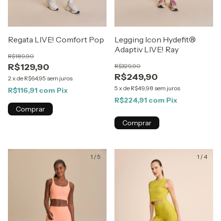
Regata LIVE! Comfort Pop
Legging Icon Hydefit®
Adaptiv LIVE! Ray
R$189,90
R$129,90
R$329,90
R$249,90
2
x
de
R$64,95
sem juros
5
x
de
R$49,98
sem juros
R$116,91
com
Pix
R$224,91
com
Pix
Comprar
Comprar
1
/
5
1
/
4