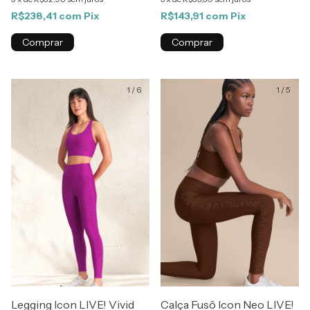
R$238,41
com
Pix
R$143,91
com
Pix
Comprar
Comprar
1
/
6
1
/
5
Legging Icon LIVE! Vivid
Calça Fusô Icon Neo LIVE!