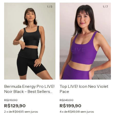
1
/
5
1
/
7
Bermuda Energy Pro LIVE!
Top LIVE! Icon Neo Violet
Noir Black - Best Sellers
Pace
ZAYS
R$219,90
R$249,90
R$129,90
R$199,90
2
x
de
R$64,95
sem juros
4
x
de
R$49,98
sem juros