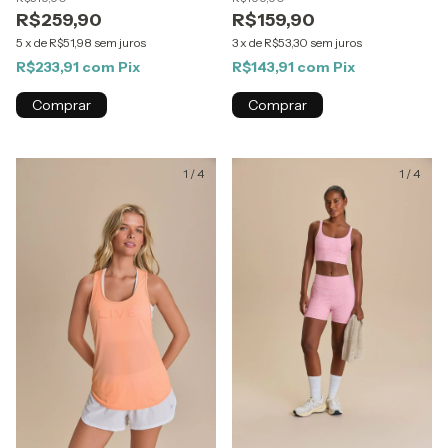
R$259,90
R$159,90
5
x
de
R$51,98
sem juros
3
x
de
R$53,30
sem juros
R$233,91
com
Pix
R$143,91
com
Pix
Comprar
Comprar
1
/
4
1
/
4