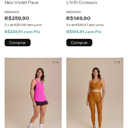
Neo Violet Pace
LIVE! Crimson
R$319,90
R$179,90
R$259,90
R$149,90
5
x
de
R$51,98
sem juros
3
x
de
R$49,97
sem juros
R$233,91
com
Pix
R$134,91
com
Pix
Comprar
Comprar
1
/
4
1
/
4