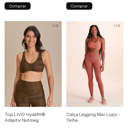
Comprar
Comprar
1
/
5
1
/
5
Top LIVE! Hydefit®
Calça Legging Max Lupo -
Adaptiv Nutmeg
Telha