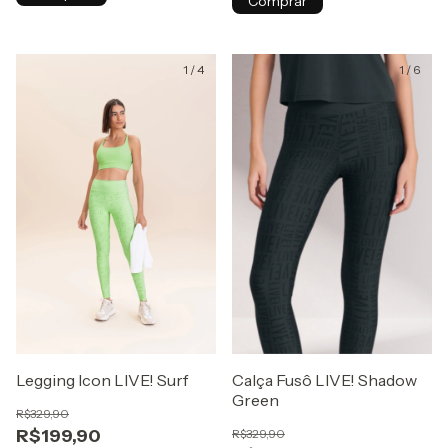
Comprar
1
/
4
1
/
6
Legging Icon LIVE! Surf
Calça Fusô LIVE! Shadow
Green
R$329,90
R$199,90
R$329,90