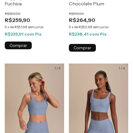
Fuchsia
Chocolate Plum
R$329,90
R$319,90
R$259,90
R$264,90
5
x
de
R$51,98
sem juros
5
x
de
R$52,98
sem juros
R$233,91
com
Pix
R$238,41
com
Pix
Comprar
Comprar
1
/
5
1
/
4