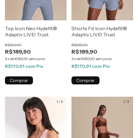
Top Icon Neo Hydefit®
Shorts Fit Icon Hydefit®
Adaptiv LIVE! Trust
Adaptiv LIVE! Trust
R$259,90
R$239,90
R$189,90
R$189,90
3
x
de
R$63,30
sem juros
3
x
de
R$63,30
sem juros
R$170,91
com
Pix
R$170,91
com
Pix
Comprar
Comprar
1
/
6
1
/
5