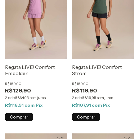
Regata LIVE! Comfort
Regata LIVE! Comfort
Embolden
Strom
R$189,90
R$189,90
R$129,90
R$119,90
2
x
de
R$64,95
sem juros
2
x
de
R$59,95
sem juros
R$116,91
com
Pix
R$107,91
com
Pix
Comprar
Comprar
1
/
5
1
/
4