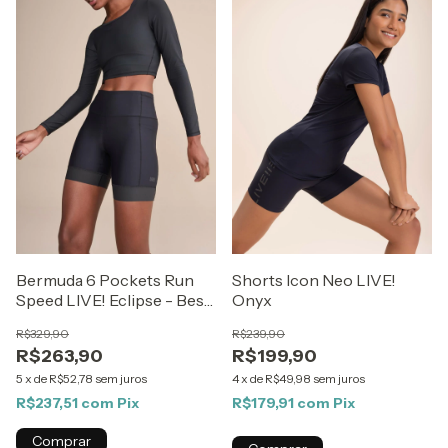
Bermuda 6 Pockets Run
Shorts Icon Neo LIVE!
Speed LIVE! Eclipse - Best
Onyx
Sellers ZAYS
R$329,90
R$239,90
R$263,90
R$199,90
5
x
de
R$52,78
sem juros
4
x
de
R$49,98
sem juros
R$237,51
com
Pix
R$179,91
com
Pix
Comprar