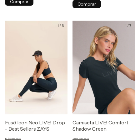
Comprar
Comprar
1
/
6
1
/
7
Fusô Icon Neo LIVE! Drop
Camiseta LIVE! Comfort
- Best Sellers ZAYS
Shadow Green
R$319,90
R$199,90