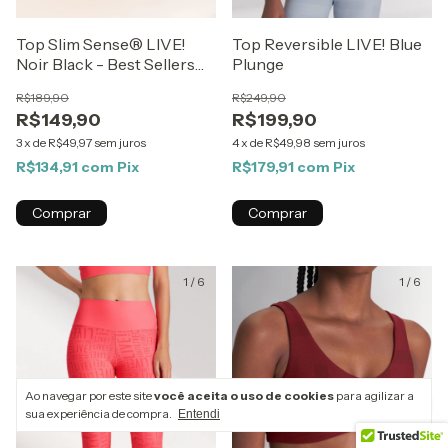
Top Slim Sense® LIVE!
Top Reversible LIVE! Blue
Noir Black - Best Sellers
Plunge
ZAYS
R$189,90
R$249,90
R$149,90
R$199,90
3
x
de
R$49,97
sem juros
4
x
de
R$49,98
sem juros
R$134,91
com
Pix
R$179,91
com
Pix
Comprar
Comprar
1
/
6
1
/
6
Ao navegar por este site
você aceita o uso de cookies
para agilizar a
sua experiência de compra.
Entendi