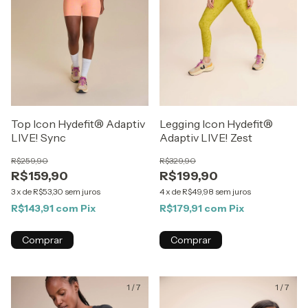
Top Icon Hydefit® Adaptiv
Legging Icon Hydefit®
LIVE! Sync
Adaptiv LIVE! Zest
R$259,90
R$329,90
R$159,90
R$199,90
3
x
de
R$53,30
sem juros
4
x
de
R$49,98
sem juros
R$143,91
com
Pix
R$179,91
com
Pix
Comprar
Comprar
1
/
7
1
/
7