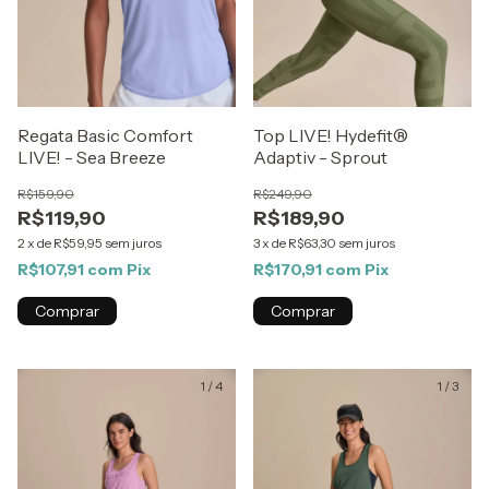
Regata Basic Comfort
Top LIVE! Hydefit®
LIVE! - Sea Breeze
Adaptiv - Sprout
R$159,90
R$249,90
R$119,90
R$189,90
2
x
de
R$59,95
sem juros
3
x
de
R$63,30
sem juros
R$107,91
com
Pix
R$170,91
com
Pix
Comprar
Comprar
1
/
4
1
/
3