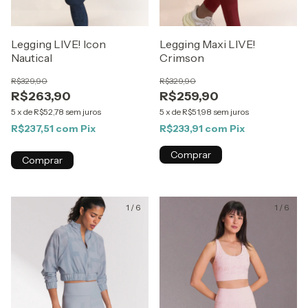
Legging LIVE! Icon
Legging Maxi LIVE!
Nautical
Crimson
R$329,90
R$329,90
R$263,90
R$259,90
5
x
de
R$52,78
sem juros
5
x
de
R$51,98
sem juros
R$237,51
com
Pix
R$233,91
com
Pix
Comprar
Comprar
1
/
6
1
/
6