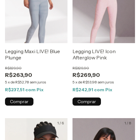
Legging Maxi LIVE! Blue
Legging LIVE! Icon
Plunge
Afterglow Pink
R$329,90
R$329,90
R$263,90
R$269,90
5
x
de
R$52,78
sem juros
5
x
de
R$53,98
sem juros
R$237,51
com
Pix
R$242,91
com
Pix
Comprar
Comprar
1
/
6
1
/
8