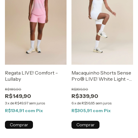
Regata LIVE! Comfort -
Macaquinho Shorts Sense
Lullaby
Pro® LIVE! White Light -
Best Sellers ZAYS
R$189,90
R$399,90
R$149,90
R$339,90
3
x
de
R$49,97
sem juros
6
x
de
R$56,65
sem juros
R$134,91
com
Pix
R$305,91
com
Pix
Comprar
Comprar